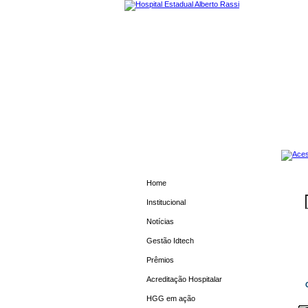
Home
Institucional
Notícias
Gestão Idtech
Prêmios
Acreditação Hospitalar
HGG em ação